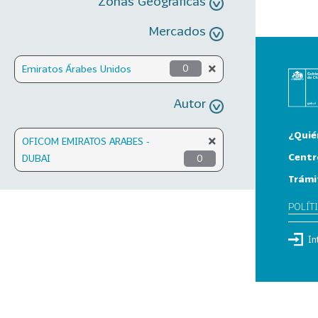
Zonas Geográficas
Mercados
Emiratos Árabes Unidos
0
Autor
¿Quié
OFICOM EMIRATOS ARABES -
Centr
DUBAI
0
Trámi
POLÍT
In