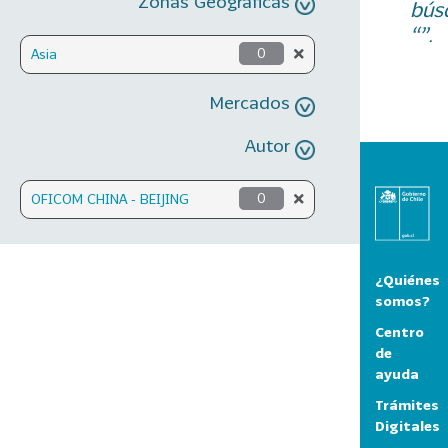
Zonas Geográficas
bús
“”.
Asia
0
Mercados
Autor
OFICOM CHINA - BEIJING
0
¿Quiénes
somos?
Centro
de
ayuda
Trámites
Digitales