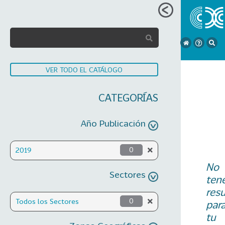
VER TODO EL CATÁLOGO
CATEGORÍAS
Año Publicación
2019
0
No
Sectores
ten
res
Todos los Sectores
0
par
tu