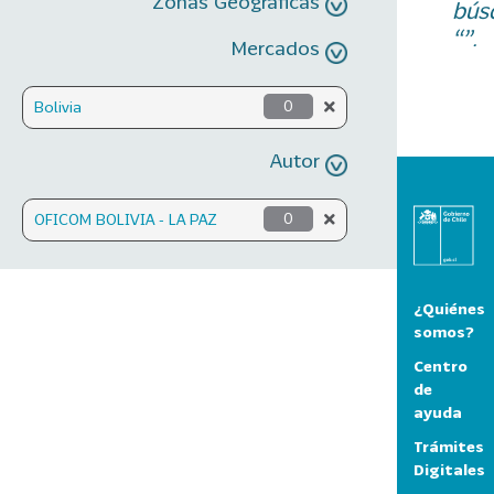
Zonas Geográficas
bús
“”.
Mercados
Bolivia
0
Autor
OFICOM BOLIVIA - LA PAZ
0
¿Quiénes
somos?
Centro
de
ayuda
Trámites
Digitales