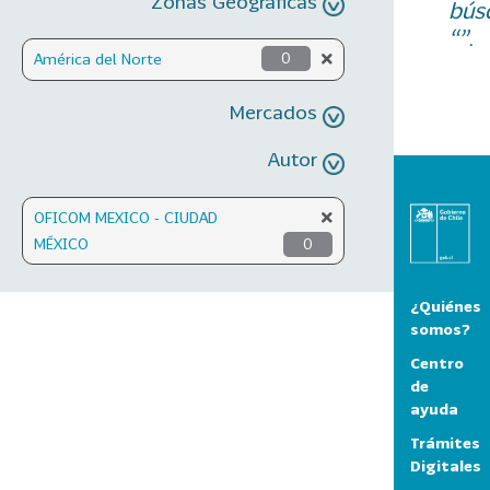
Zonas Geográficas
bús
“”.
América del Norte
0
Mercados
Autor
OFICOM MEXICO - CIUDAD
MÉXICO
0
¿Quiénes
somos?
Centro
de
ayuda
Trámites
Digitales