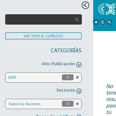
VER TODO EL CATÁLOGO
CATEGORÍAS
Año Publicación
2019
0
No
Sectores
ten
res
Todos los Sectores
0
par
tu