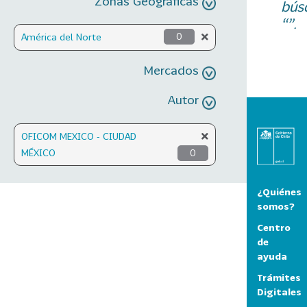
Zonas Geográficas
bús
“”.
América del Norte
0
Mercados
Autor
OFICOM MEXICO - CIUDAD
MÉXICO
0
¿Quiénes
somos?
Centro
de
ayuda
Trámites
Digitales