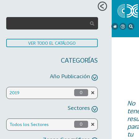
VER TODO EL CATÁLOGO
CATEGORÍAS
Año Publicación
2019
0
No
Sectores
ten
res
Todos los Sectores
0
par
tu