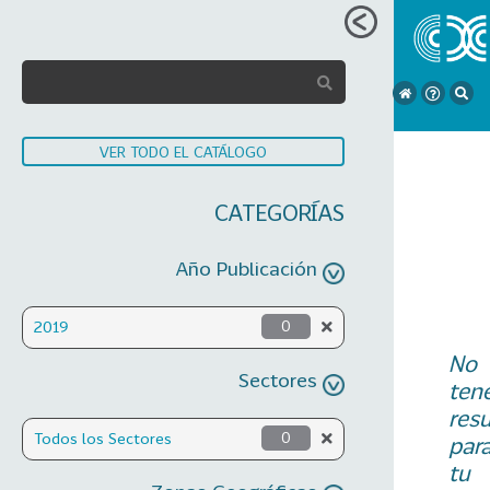
VER TODO EL CATÁLOGO
CATEGORÍAS
Año Publicación
2019
0
No
Sectores
ten
res
Todos los Sectores
0
par
tu