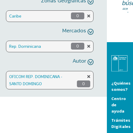
Zonas Geográficas
bús
“”.
Caribe
0
Mercados
Rep. Dominicana
0
Autor
OFICOM REP. DOMINICANA -
¿Quiénes
SANTO DOMINGO
0
somos?
Centro
de
ayuda
Trámites
Digitales