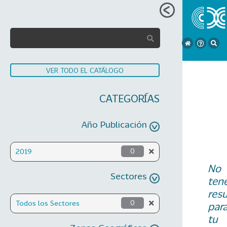
VER TODO EL CATÁLOGO
CATEGORÍAS
Año Publicación
2019
0
No
Sectores
ten
res
Todos los Sectores
0
par
tu