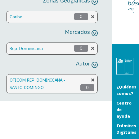
Zonas Geográficas
bús
“”.
Caribe
0
Mercados
Rep. Dominicana
0
Autor
OFICOM REP. DOMINICANA -
¿Quiénes
SANTO DOMINGO
0
somos?
Centro
de
ayuda
Trámites
Digitales