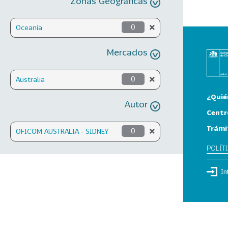
Zonas Geográficas
Oceanía
0
Mercados
Australia
0
¿Quié
Autor
Centr
Trámi
OFICOM AUSTRALIA - SIDNEY
0
POLÍT
In