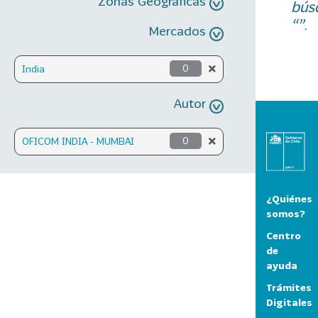
Zonas Geográficas
bús
“”.
Mercados
India
0
Autor
OFICOM INDIA - MUMBAI
0
¿Quiénes
somos?
Centro
de
ayuda
Trámites
Digitales