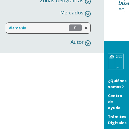
Zonas Geográficas
bús
“”.
Mercados
Alemania
0
Autor
¿Quiénes
somos?
Centro
de
ayuda
Trámites
Digitales