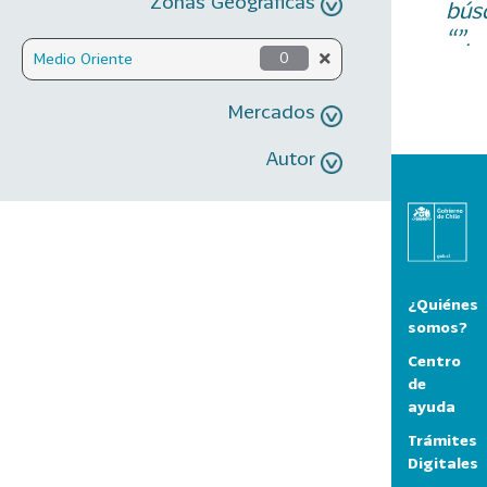
Zonas Geográficas
bús
“”.
Medio Oriente
0
Mercados
Autor
¿Quiénes
somos?
Centro
de
ayuda
Trámites
Digitales