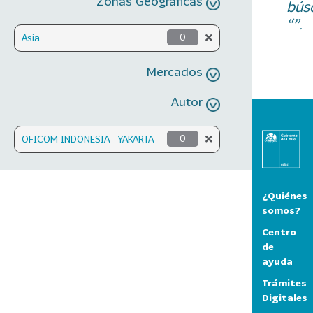
Zonas Geográficas
bús
“”.
Asia
0
Mercados
Autor
OFICOM INDONESIA - YAKARTA
0
¿Quiénes
somos?
Centro
de
ayuda
Trámites
Digitales