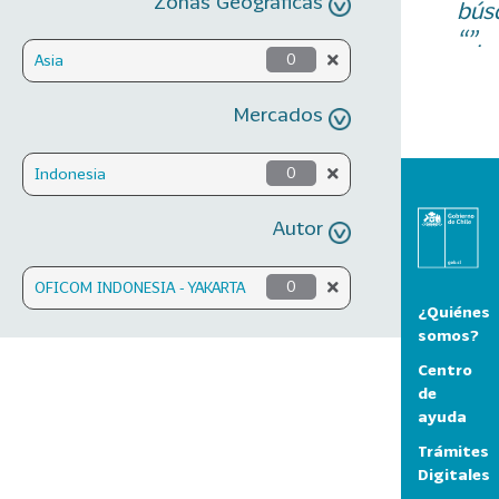
Zonas Geográficas
bús
“”.
Asia
0
Mercados
Indonesia
0
Autor
OFICOM INDONESIA - YAKARTA
0
¿Quiénes
somos?
Centro
de
ayuda
Trámites
Digitales