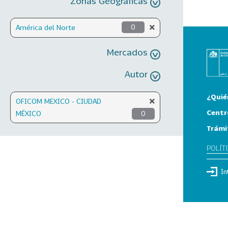
Zonas Geográficas
América del Norte
0
Mercados
Autor
¿Quié
OFICOM MEXICO - CIUDAD
Centr
MÉXICO
0
Trámi
POLÍT
In