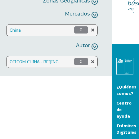
Zonas Geográficas
bús
“”.
Mercados
China
0
Autor
OFICOM CHINA - BEIJING
0
¿Quiénes
somos?
Centro
de
ayuda
Trámites
Digitales