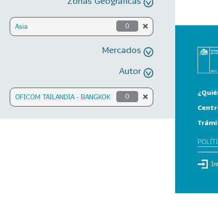
Zonas Geográficas
Asia
0
Mercados
Autor
¿Quié
OFICOM TAILANDIA - BANGKOK
0
Centr
Trámi
POLÍT
In