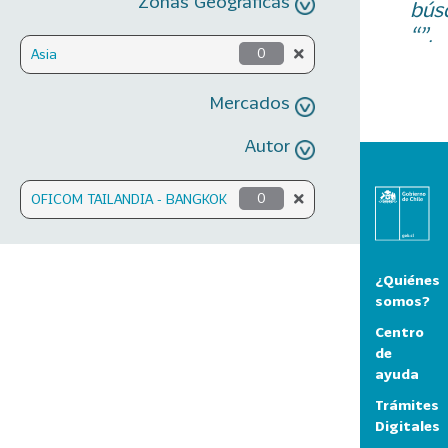
Zonas Geográficas
bús
“”.
Asia
0
Mercados
Autor
OFICOM TAILANDIA - BANGKOK
0
¿Quiénes
somos?
Centro
de
ayuda
Trámites
Digitales