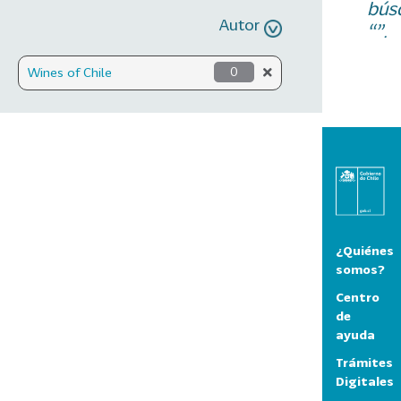
bús
Autor
“”.
Wines of Chile
0
¿Quiénes
somos?
Centro
de
ayuda
Trámites
Digitales