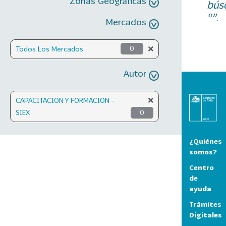
Zonas Geográficas
bús
“”.
Mercados
Todos Los Mercados
0
Autor
CAPACITACION Y FORMACION -
SIEX
0
¿Quiénes
somos?
Centro
de
ayuda
Trámites
Digitales