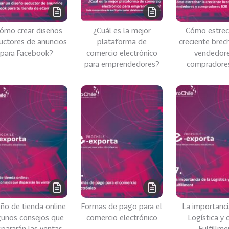
ómo crear diseños
¿Cuál es la mejor
Cómo estrec
uctores de anuncios
plataforma de
creciente brec
para Facebook?
comercio electrónico
vendedore
para emprendedores?
compradore
ño de tienda online:
Formas de pago para el
La importanci
gunos consejos que
comercio electrónico
Logística y 
spararán las ventas
Fulfillme