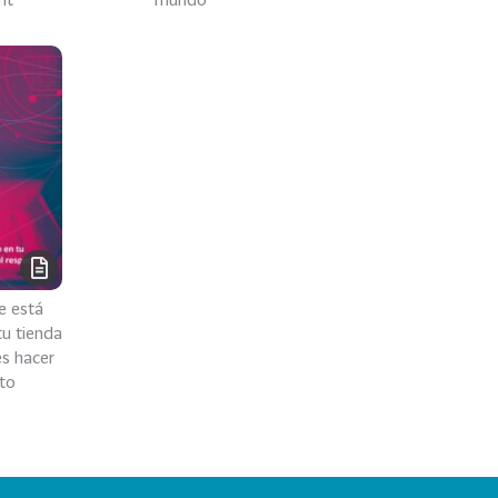
e está
u tienda
es hacer
to