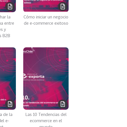
har la
Cómo iniciar un negocio
ha entre
de e-commerce exitoso
s y
s B2B
a de la
Las 10 Tendencias del
del e-
ecommerce en el
nt
mundo