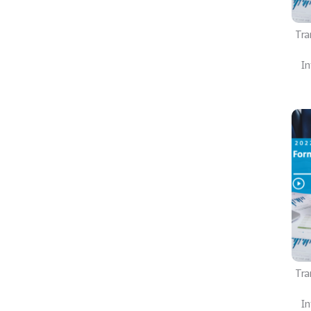
Tra
In
Tra
In