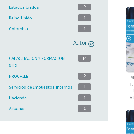
Estados Unidos
2
Reino Unido
1
Colombia
1
Autor
CAPACITACION Y FORMACION -
14
SIEX
PROCHILE
2
S
T
Servicios de Impuestos Internos
1
B
Hacienda
1
Aduanas
1