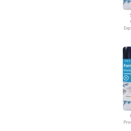
Exp
Pro