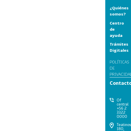
¿Quiénes
somos?
Centro
de
ayuda
Trámites
Digitales
POLÍTICAS
DE
PRIVACIDA
Contact
Of
central
+56 2
3322
0000
Teatino
180,