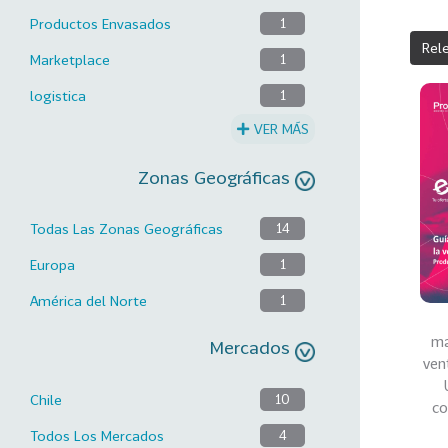
Productos Envasados
1
Rel
Marketplace
1
logistica
1
VER MÁS
Zonas Geográficas
Todas Las Zonas Geográficas
14
Europa
1
América del Norte
1
ma
Mercados
ven
Chile
10
co
Todos Los Mercados
4