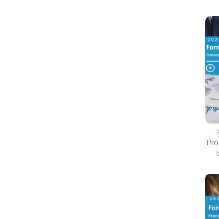
Pro
b