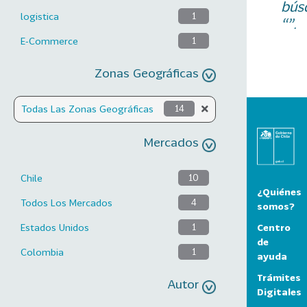
bús
logistica
1
“”.
E-Commerce
1
Zonas Geográficas
Todas Las Zonas Geográficas
14
Mercados
Chile
10
¿Quiénes
Todos Los Mercados
4
somos?
Centro
Estados Unidos
1
de
Colombia
1
ayuda
Trámites
Autor
Digitales