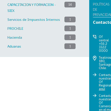
POLÍTICAS
CAPACITACION Y FORMACION -
14
DE
SIEX
PRIVACIDA
Servicios de Impuestos Internos
1
Contact
PROCHILE
1
Of
Hacienda
1
central
+56 2
Aduanas
1
3322
0000
Teatino
180,
Santiago
Chile.
Contact
nuestra
Of.
Regiona
aquí
Contact
nuestra
Of.
Comerci
en el m