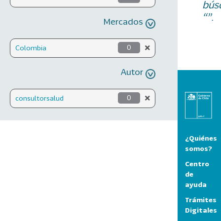
bús
“”.
Mercados
Colombia
0
Autor
consultorsalud
0
¿Quiénes
somos?
Centro
de
ayuda
Trámites
Digitales