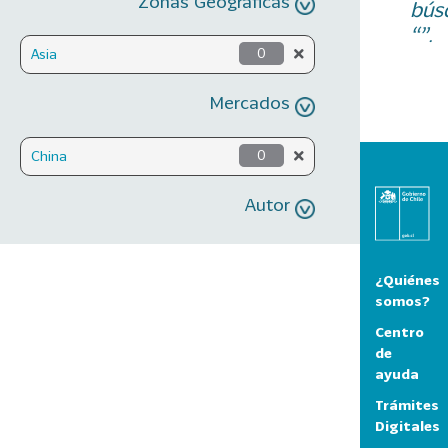
Zonas Geográficas
bús
“”.
Asia
0
Mercados
China
0
Autor
¿Quiénes
somos?
Centro
de
ayuda
Trámites
Digitales