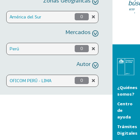
Zonas Geográficas
bús
“”.
América del Sur
0
Mercados
Perú
0
Autor
OFICOM PERÚ - LIMA
0
¿Quiénes
somos?
Centro
de
ayuda
Trámites
Digitales