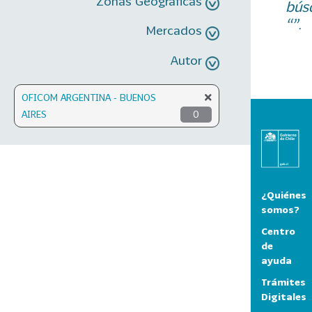
Zonas Geográficas
bús
“”.
Mercados
Autor
OFICOM ARGENTINA - BUENOS
AIRES
0
¿Quiénes
somos?
Centro
de
ayuda
Trámites
Digitales