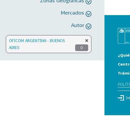
Zonas Geográficas
Mercados
Autor
OFICOM ARGENTINA - BUENOS
AIRES
0
¿Quié
Centr
Trámi
POLÍT
In