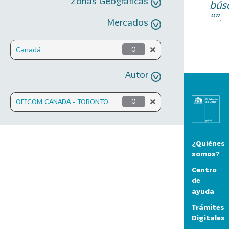
Zonas Geográficas
bús
“”.
Mercados
Canadá
0
Autor
OFICOM CANADA - TORONTO
0
¿Quiénes
somos?
Centro
de
ayuda
Trámites
Digitales