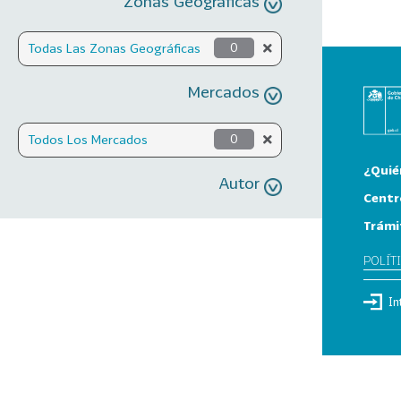
Zonas Geográficas
Todas Las Zonas Geográficas
0
Mercados
Todos Los Mercados
0
¿Quié
Autor
Centr
Trámi
POLÍT
In