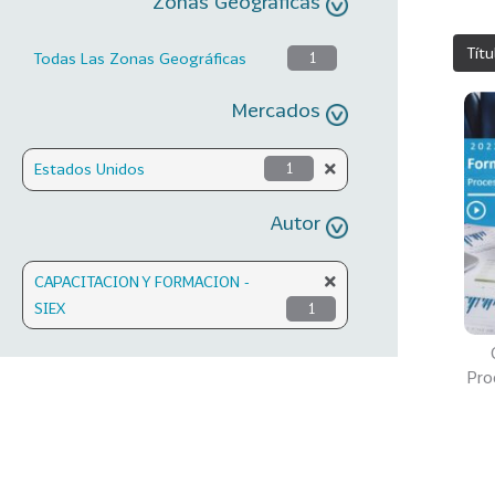
Zonas Geográficas
Títu
Todas Las Zonas Geográficas
1
Mercados
Estados Unidos
1
Autor
CAPACITACION Y FORMACION -
SIEX
1
Pro