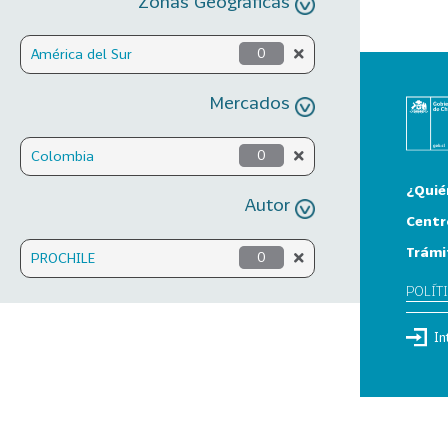
Zonas Geográficas
América del Sur
0
Mercados
Colombia
0
¿Quié
Autor
Centr
Trámi
PROCHILE
0
POLÍT
In