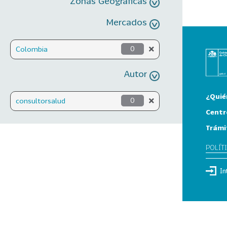
Zonas Geográficas
Mercados
Colombia
0
Autor
¿Quié
consultorsalud
0
Centr
Trámi
POLÍT
In