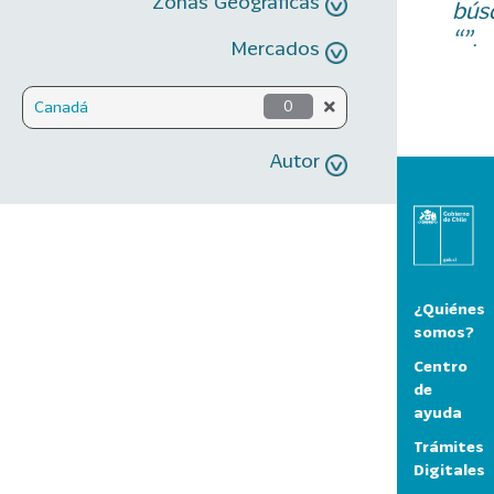
Zonas Geográficas
bús
“”.
Mercados
Canadá
0
Autor
¿Quiénes
somos?
Centro
de
ayuda
Trámites
Digitales