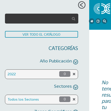
VER TODO EL CATÁLOGO
CATEGORÍAS
Año Publicación
2022
0
No
Sectores
ten
res
Todos los Sectores
0
par
tu