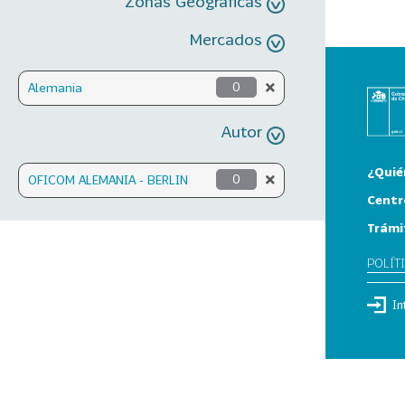
Zonas Geográficas
Mercados
Alemania
0
Autor
¿Quié
OFICOM ALEMANIA - BERLIN
0
Centr
Trámi
POLÍT
In