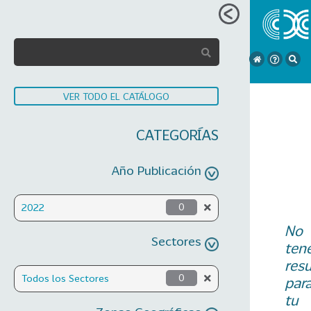
VER TODO EL CATÁLOGO
CATEGORÍAS
Año Publicación
2022
0
No
Sectores
ten
res
Todos los Sectores
0
par
tu