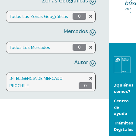
Zonas Geográficas
bús
“”.
Todas Las Zonas Geográficas
0
Mercados
Todos Los Mercados
0
Autor
INTELIGENCIA DE MERCADO
¿Quiénes
PROCHILE
0
somos?
Centro
de
ayuda
Trámites
Digitales