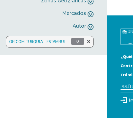
Zonas Geográficas
Mercados
Autor
OFICOM TURQUIA - ESTAMBUL
0
¿Quié
Centr
Trámi
POLÍT
In