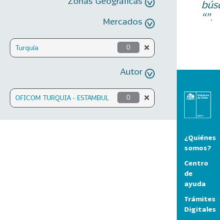
Zonas Geográficas
bús
“”.
Mercados
Turquía
0
Autor
OFICOM TURQUIA - ESTAMBUL
0
¿Quiénes
somos?
Centro
de
ayuda
Trámites
Digitales