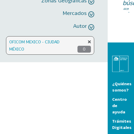
Zonas Geográficas
bús
“”.
Mercados
Autor
OFICOM MEXICO - CIUDAD
MÉXICO
0
¿Quiénes
somos?
Centro
de
ayuda
Trámites
Digitales