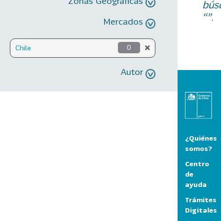
Zonas Geográficas
bús
“”.
Mercados
Chile
0
Autor
¿Quiénes
somos?
Centro
de
ayuda
Trámites
Digitales