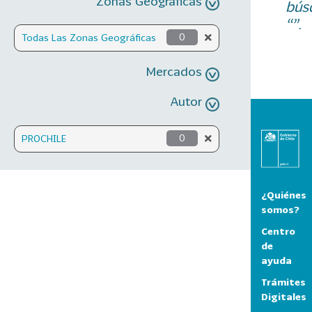
Zonas Geográficas
bús
“”.
Todas Las Zonas Geográficas
0
Mercados
Autor
PROCHILE
0
¿Quiénes
somos?
Centro
de
ayuda
Trámites
Digitales