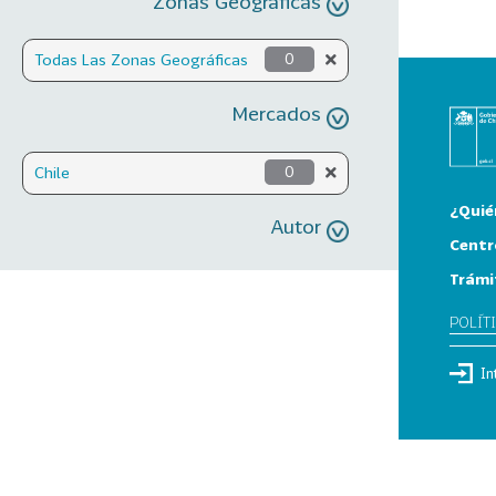
Zonas Geográficas
Todas Las Zonas Geográficas
0
Mercados
Chile
0
¿Quié
Autor
Centr
Trámi
POLÍT
In