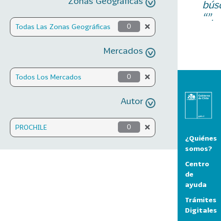
Zonas Geográficas
bús
“”.
Todas Las Zonas Geográficas
0
Mercados
Todos Los Mercados
0
Autor
PROCHILE
0
¿Quiénes
somos?
Centro
de
ayuda
Trámites
Digitales