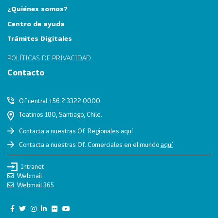
v
¿Quiénes somos?
a
Centro de ayuda
s
Trámites Digitales
VER
MÁS
POLÍTICAS DE PRIVACIDAD
Zonas
Contacto
Geográficas
Of central +56 2 3322 0000
Teatinos 180, Santiago, Chile.
118
T
Contacta a nuestras Of. Regionales
aquí
o
Contacta a nuestras Of. Comerciales en el mundo
aquí
d
a
Intranet
s
Webmail
L
Webmail 365
a
s
Z