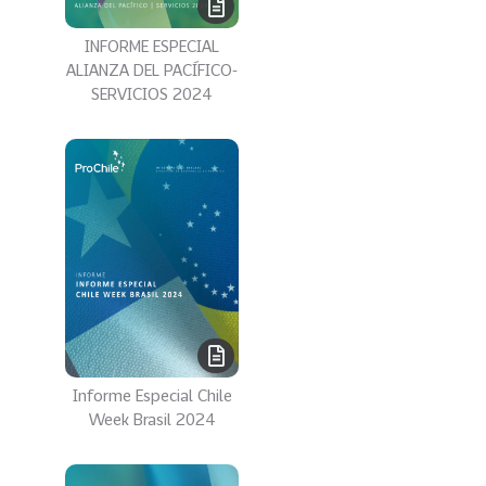
0
2
INFORME ESPECIAL
2
ALIANZA DEL PACÍFICO-
SERVICIOS 2024
VER
MÁS
Sectores
222
T
o
d
o
s
l
Informe Especial Chile
o
Week Brasil 2024
s
S