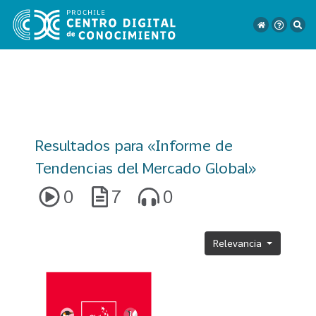
VER
TODO
Resultados para «
Informe de
EL
CATÁLOGO
Tendencias del Mercado Global
»
0
7
0
CATEGORÍAS
Año
Relevancia
Publicación
129
2