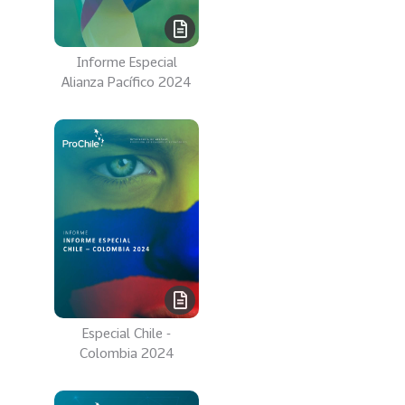
s
69
S
Informe Especial
e
Alianza Pacífico 2024
r
v
i
c
i
o
s
39
I
n
d
u
Especial Chile -
s
Colombia 2024
t
r