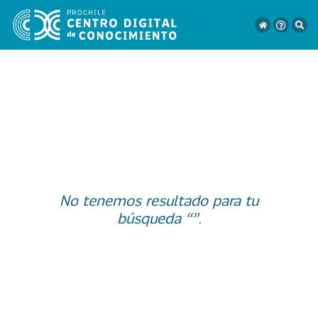
VER
TODO
EL
CATÁLOGO
No tenemos resultado para tu
CATEGORÍAS
búsqueda “”.
Año
Publicación
129
2