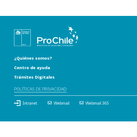
0
2
6
158
2
0
2
5
¿Quiénes somos?
106
2
Centro de ayuda
0
Trámites Digitales
2
4
POLÍTICAS DE PRIVACIDAD
28
2
Intranet
Webmail
Webmail 365
0
2
3
15
2