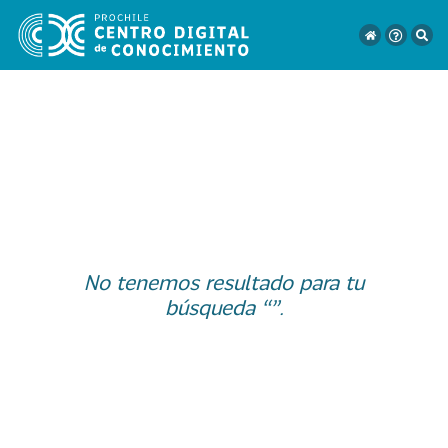
VER
TODO
EL
CATÁLOGO
No tenemos resultado para tu
CATEGORÍAS
búsqueda “”.
Año
Publicación
129
2