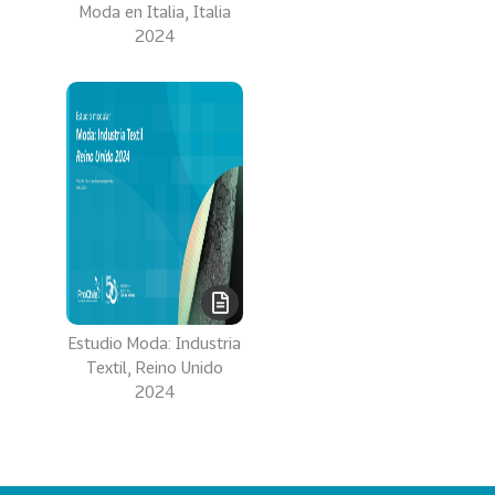
0
Moda en Italia, Italia
2
2024
2
VER
MÁS
Sectores
222
T
o
d
o
Estudio Moda: Industria
s
Textil, Reino Unido
l
2024
o
s
S