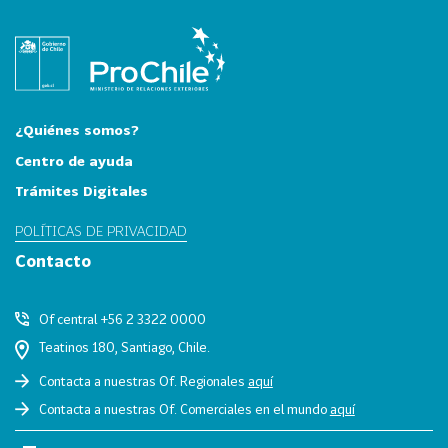
e
c
t
o
r
e
¿Quiénes somos?
s
Centro de ayuda
96
A
Trámites Digitales
g
r
POLÍTICAS DE PRIVACIDAD
o
Contacto
a
l
Of central +56 2 3322 0000
i
Teatinos 180, Santiago, Chile.
m
e
Contacta a nuestras Of. Regionales
aquí
n
Contacta a nuestras Of. Comerciales en el mundo
aquí
t
o