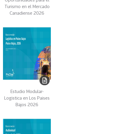
H
Turismo en el Mercado
I
Canadiense 2026
L
E
11
O
F
I
C
O
M
B
R
Estudio Modular-
A
Logistica en Los Paises
S
Bajos 2026
I
L
-
S