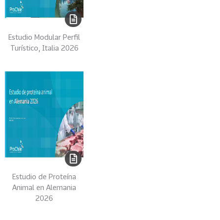
o
VER
MÁS
Estudio Modular Perfil
Turístico, Italia 2026
Autor
91
P
R
O
C
H
I
L
E
Estudio de Proteína
Animal en Alemania
60
C
2026
A
P