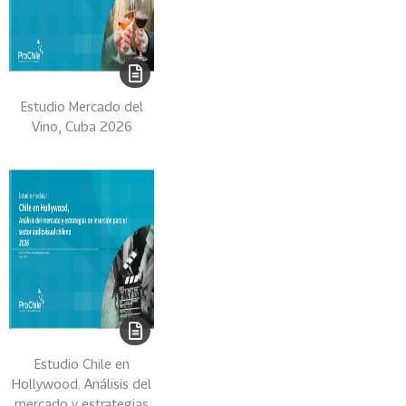
i
a
31
I
n
d
Estudio Mercado del
u
Vino, Cuba 2026
s
t
r
i
a
s
C
r
e
a
Estudio Chile en
t
Hollywood. Análisis del
i
mercado y estrategias