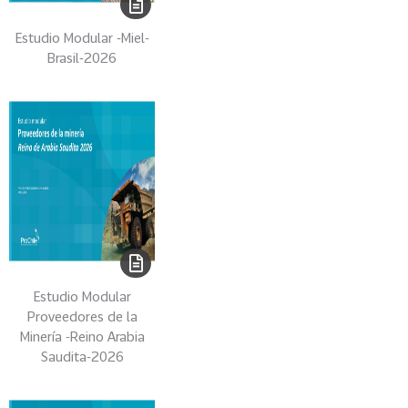
r
Estudio Modular -Miel-
i
Brasil-2026
c
a
d
e
l
S
u
r
-
C
e
Estudio Modular
n
Proveedores de la
t
Minería -Reino Arabia
r
Saudita-2026
a
l