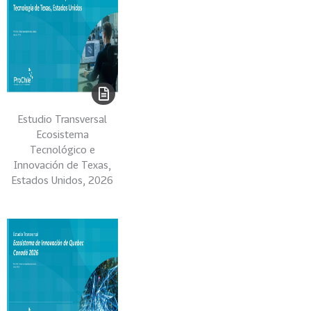
0
2
2
VER
MÁS
Sectores
Estudio Transversal
Ecosistema
Tecnológico e
222
T
Innovación de Texas,
o
Estados Unidos, 2026
d
o
s
l
o
s
S