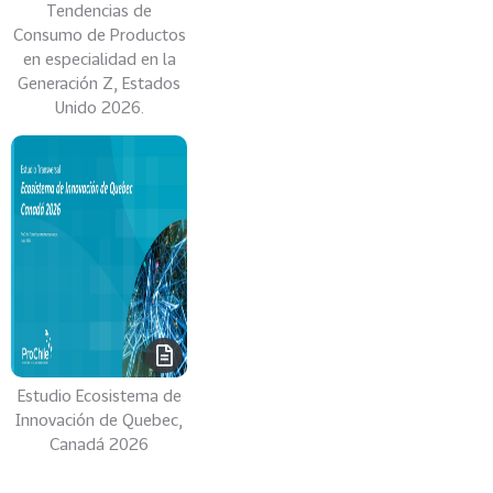
Tendencias de
e
Consumo de Productos
r
en especialidad en la
c
Generación Z, Estados
a
Unido 2026.
d
o
s
57
C
h
i
l
e
25
E
s
Estudio Ecosistema de
t
Innovación de Quebec,
a
Canadá 2026
d
o