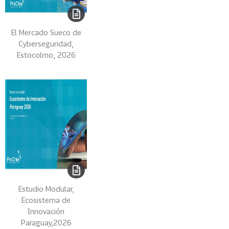
r
74
A
El Mercado Sueco de
s
Cyberseguridad,
i
Estocolmo, 2026
a
y
O
c
e
a
n
í
a
73
E
Estudio Modular,
u
Ecosistema de
r
Innovación
o
Paraguay,2026