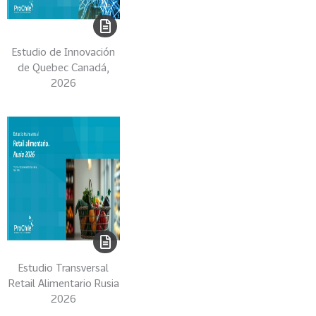
e
c
t
Estudio de Innovación
o
de Quebec Canadá,
r
2026
e
s
96
A
g
r
o
a
l
i
m
e
Estudio Transversal
n
Retail Alimentario Rusia
t
2026
o