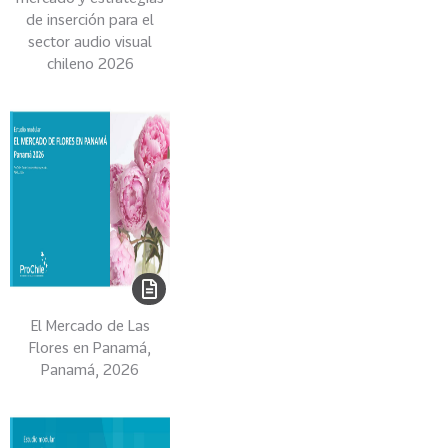
v
de inserción para el
a
sector audio visual
s
chileno 2026
VER
MÁS
Zonas
Geográficas
118
T
o
d
El Mercado de Las
a
Flores en Panamá,
s
Panamá, 2026
L
a
s
Z