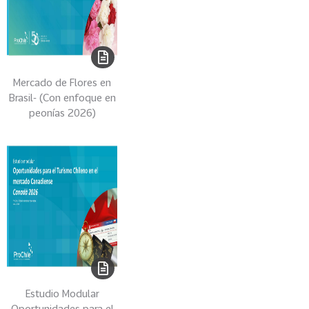
G
E
N
C
I
Mercado de Flores en
A
Brasil- (Con enfoque en
D
peonías 2026)
E
M
E
R
C
A
D
O
P
R
O
Estudio Modular
C
Oportunidades para el