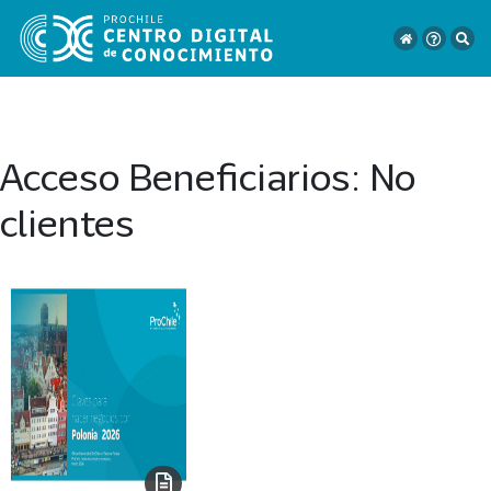
Acceso Beneficiarios:
No
VER
clientes
TODO
EL
CATÁLOGO
CATEGORÍAS
Año
Publicación
129
2