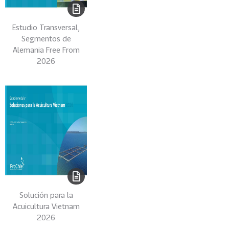
-
S
Estudio Transversal,
I
Segmentos de
E
Alemania Free From
X
2026
30
D
E
P
T
O
.
E
-
C
O
Solución para la
M
Acuicultura Vietnam
M
2026
E