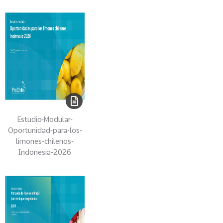
R
C
E
-
P
R
O
C
H
I
Estudio-Modular-
L
Oportunidad-para-los-
E
limones-chilenos-
Indonesia-2026
14
I
N
T
E
L
I