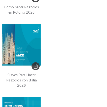
0
Como hacer Negocios
2
en Polonia 2026
6
158
2
0
2
5
106
2
0
2
4
Claves Para Hacer
28
2
Negocios con Italia
0
2026
2
3
15
2