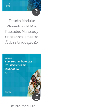
n
t
e
Estudio Modular
VER
Alimentos del Mar,
MÁS
Pescados Mariscos y
Crustáceos. Emiratos
Mercados
Árabes Unidos,2026.
91
T
o
d
o
s
L
o
s
M
Estudio Modular,