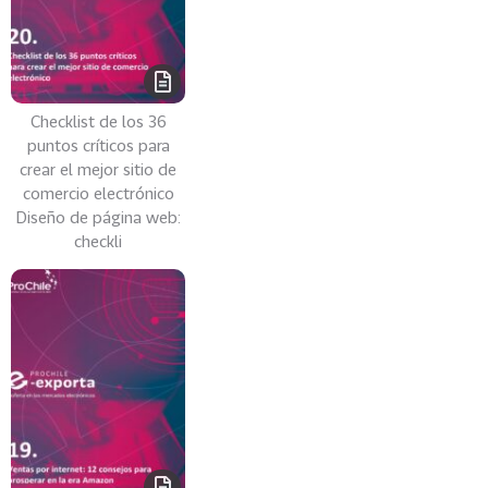
v
a
s
VER
MÁS
Checklist de los 36
puntos críticos para
Zonas
crear el mejor sitio de
Geográficas
comercio electrónico
Diseño de página web:
checkli
118
T
o
d
a
s
L
a
s
Z