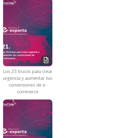
i
a
31
I
n
d
u
s
t
r
Los 23 trucos para crear
i
urgencia y aumentar tus
a
conversiones de e-
s
commerce
C
r
e
a
t
i