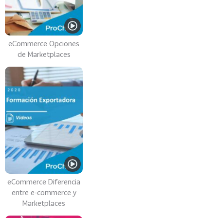
0
2
2
VER
eCommerce Opciones
MÁS
de Marketplaces
Sectores
222
T
o
d
o
s
l
eCommerce Diferencia
o
entre e-commerce y
s
Marketplaces
S