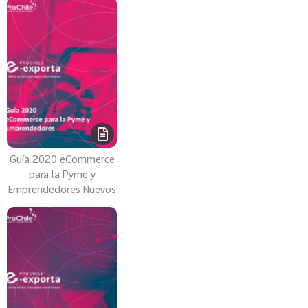
e
c
t
o
r
e
s
96
A
g
r
Guía 2020 eCommerce
para la Pyme y
o
Emprendedores Nuevos
a
l
i
m
e
n
t
o