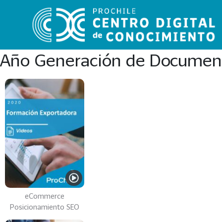
Año Generación de Documen
VER
TODO
EL
CATÁLOGO
CATEGORÍAS
Año
Publicación
eCommerce
Posicionamiento SEO
129
2