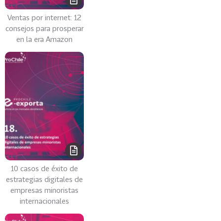
o
Ventas por internet: 12
n
consejos para prosperar
a
en la era Amazon
s
G
e
o
g
r
á
f
i
c
a
10 casos de éxito de
s
estrategias digitales de
empresas minoristas
99
A
internacionales
m
é