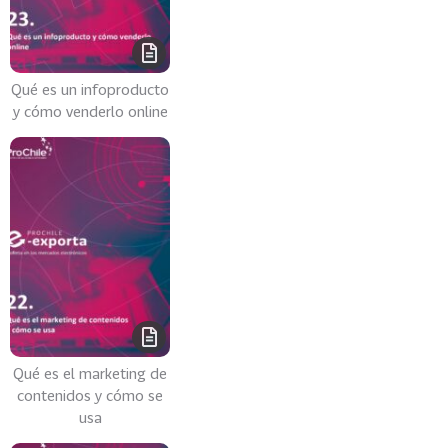
s
69
S
e
Qué es un infoproducto
r
y cómo venderlo online
v
i
c
i
o
s
39
I
n
d
u
Qué es el marketing de
s
contenidos y cómo se
t
usa
r