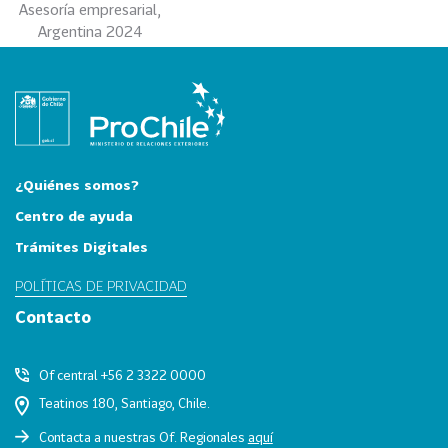
Asesoría empresarial,
0
Argentina 2024
2
6
158
2
0
2
5
¿Quiénes somos?
106
2
Centro de ayuda
0
Trámites Digitales
2
POLÍTICAS DE PRIVACIDAD
4
Contacto
28
2
0
2
Of central +56 2 3322 0000
3
Teatinos 180, Santiago, Chile.
15
2
Contacta a nuestras Of. Regionales
aquí